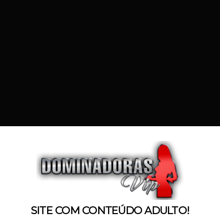
SOBRE A DOMINADOR
Conversar no WhatsApp
25
CLIQUE AQUI!
34
59
1,53
Ruivo
Castanhos
Sim
Não
a Combinar
SITE COM CONTEÚDO ADULTO!