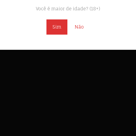
São Paulo
Você é maior de idade? (18+)
Hotel, Motel
Sim
Não
Sim
Sim
mento, Ass Play, Bondage /
abi, Castidade, CBT, Chuva
, Chuva Marrom, Cócegas,
role de Orgasmo, Crushing,
ace Sitting, Feminilização,
ing, Forced Bi, Infantilismo,
ão de Papéis, Money Slave,
o, Podolatria, Privação de
ntidos, Roleplay, Sadismo,
vidão Doméstica, Slapping,