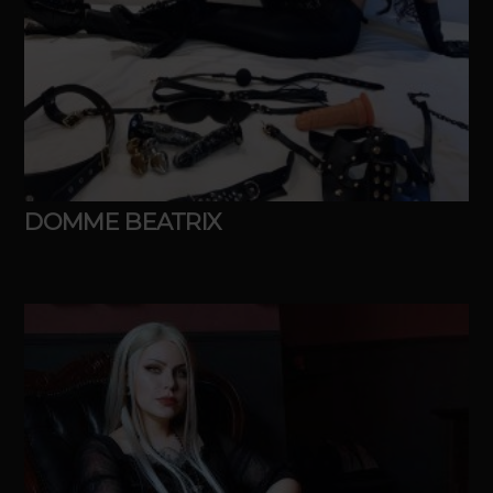
DOMME BEATRIX
Idade
28
Atende em
Hotel, Local próprio, Motel, Studio
BDSM