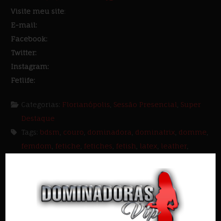
Visite meu site
:
E-mail:
Facebook:
Twitter:
Instagram:
Fetlife:
Categorias:
Florianópolis
,
Sessão Presencial
,
Super
Destaque
Tags:
bdsm
,
couro
,
dominadora
,
dominatrix
,
domme
,
femdom
,
fetiche
,
fetiches
,
fetish
,
latex
,
leather
,
lezdom
,
podo
,
podolatria
,
rainha
,
sub
,
submissão
,
submisso