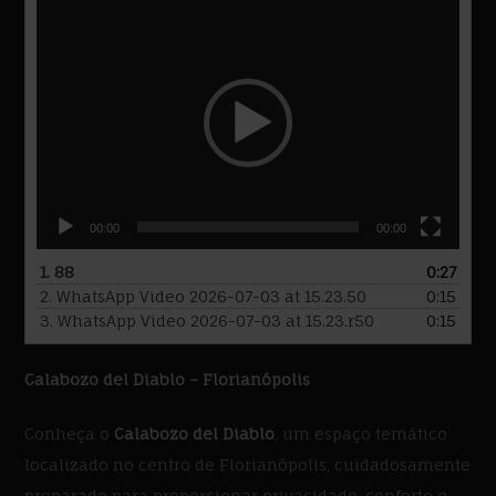
Tocador
de
vídeo
00:00
00:00
1.
88
0:27
2.
WhatsApp Video 2026-07-03 at 15.23.50
0:15
3.
WhatsApp Video 2026-07-03 at 15.23.r50
0:15
Calabozo del Diablo – Florianópolis
Conheça o
Calabozo del Diablo
, um espaço temático
localizado no centro de Florianópolis, cuidadosamente
preparado para proporcionar privacidade, conforto e